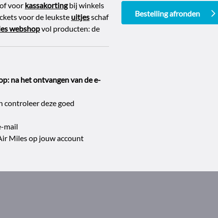
of voor
kassakorting
bij winkels
Bestelling afronden
tickets voor de leukste
uitjes
schaf
les webshop
vol producten: de
op: na het ontvangen van de e-
en controleer deze goed
e-mail
Air Miles op jouw account