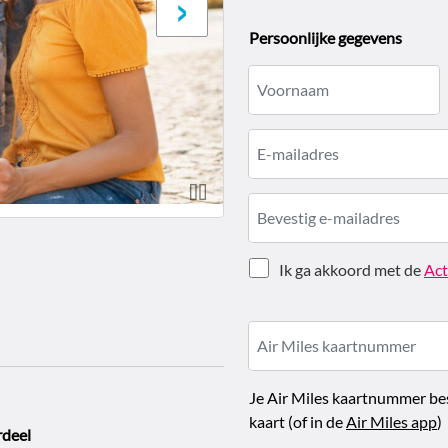
›
Persoonlijke gegevens
Ik ga akkoord met de
Act
Je Air Miles kaartnummer best
kaart (of in de
Air Miles app
)
rdeel